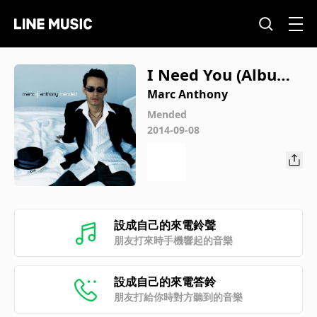
I Need You (Album
Version)
Marc Anthony
Mended
2014-09-08
設成自己的來電鈴聲
朋友打來時手機響起的音樂
設成自己的來電答鈴
朋友打給你時對方聽到的音樂