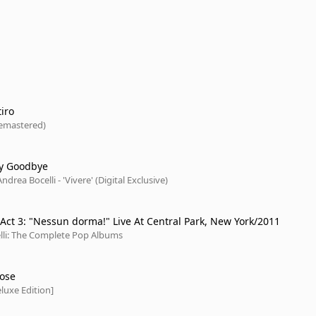
iro
emastered)
ay Goodbye
ndrea Bocelli - 'Vivere' (Digital Exclusive)
Turandot / Act 3: "Nessun dorma!" Live At Central Park, New York/2011
lli: The Complete Pop Albums
Rose
luxe Edition]