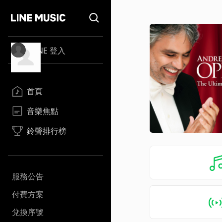
LINE 登入
首頁
音樂焦點
鈴聲排行榜
服務公告
付費方案
兌換序號