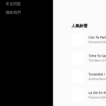
常見問題
聯絡我們
人氣鈴聲
Con Te Part
Romanza (R
Time To S
The Best of A
Andrea Boce
La Vie En 
Passione [De