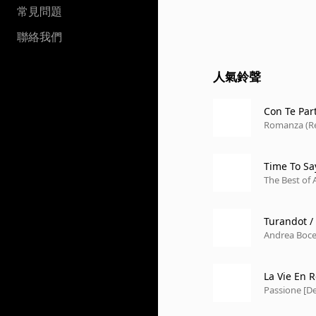
常見問題
聯絡我們
人氣鈴聲
Con Te Part
Romanza (R
Time To S
The Best of A
Andrea Boce
La Vie En 
Passione [De