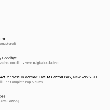
iro
emastered)
ay Goodbye
ndrea Bocelli - 'Vivere' (Digital Exclusive)
Turandot / Act 3: "Nessun dorma!" Live At Central Park, New York/2011
lli: The Complete Pop Albums
Rose
luxe Edition]