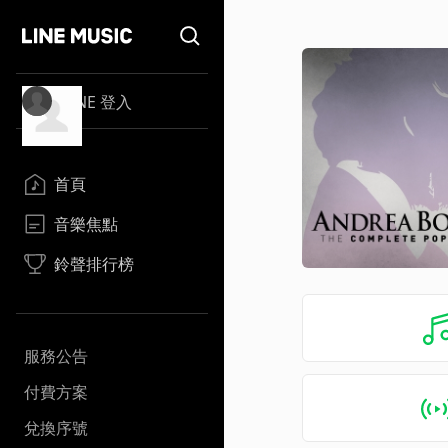
LINE 登入
首頁
音樂焦點
鈴聲排行榜
服務公告
付費方案
兌換序號