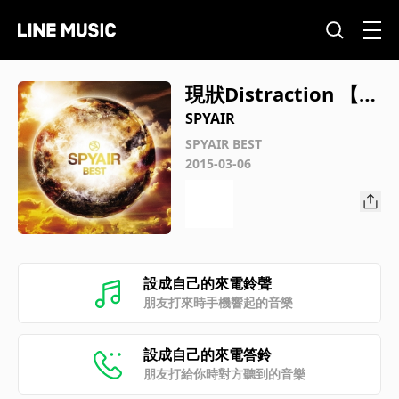
現狀Distraction 【電
影「銀魂完結篇：永遠
SPYAIR
的萬事屋」主題曲】
SPYAIR BEST
2015-03-06
設成自己的來電鈴聲
朋友打來時手機響起的音樂
設成自己的來電答鈴
朋友打給你時對方聽到的音樂