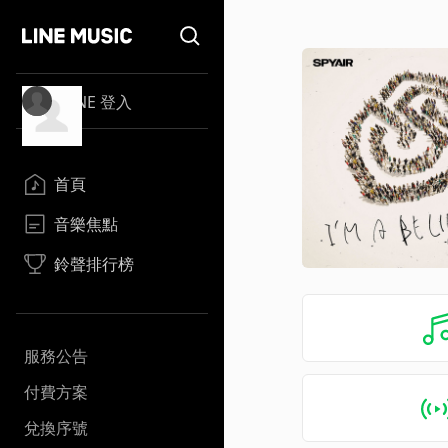
LINE 登入
首頁
音樂焦點
鈴聲排行榜
服務公告
付費方案
兌換序號