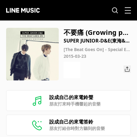
不要痛 (Growing pai
ns)
SUPER JUNIOR-D&E(東海&銀
赫)
[The Beat Goes On] - Special Edi
tion
2015-03-23
設成自己的來電鈴聲
朋友打來時手機響起的音樂
設成自己的來電答鈴
朋友打給你時對方聽到的音樂