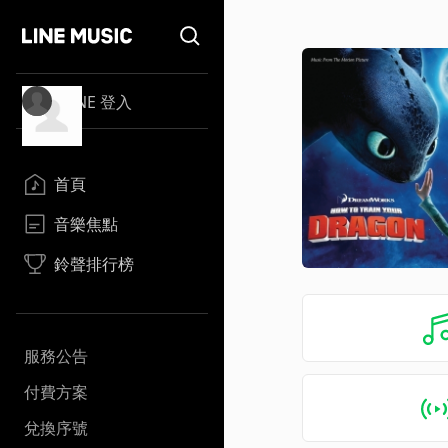
LINE 登入
首頁
音樂焦點
鈴聲排行榜
服務公告
付費方案
兌換序號