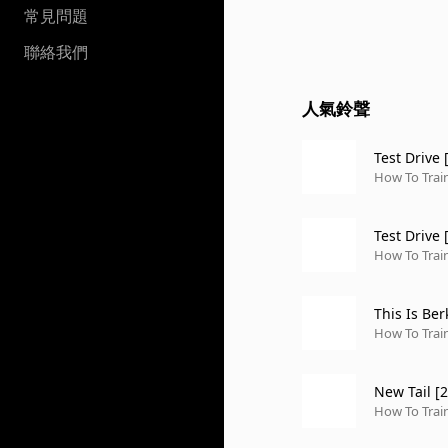
常見問題
聯絡我們
人氣鈴聲
Test Drive
How To Train
Test Drive
How To Train
This Is Ber
How To Train
New Tail [
How To Train