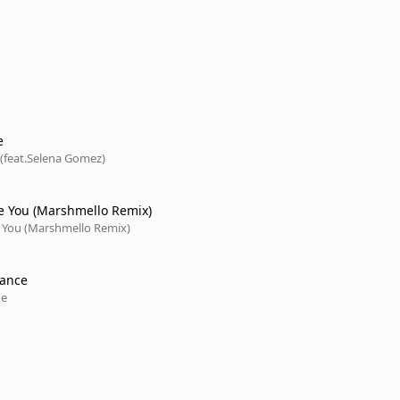
e
 (feat.Selena Gomez)
e You (Marshmello Remix)
 You (Marshmello Remix)
rance
he