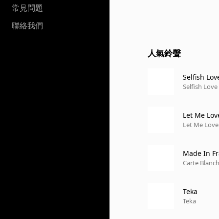
常見問題
聯絡我們
人氣鈴聲
Selfish Lov
Selfish Love
Let Me Lov
Let Me Love
Made In F
Carte Blanc
Teka
Teka