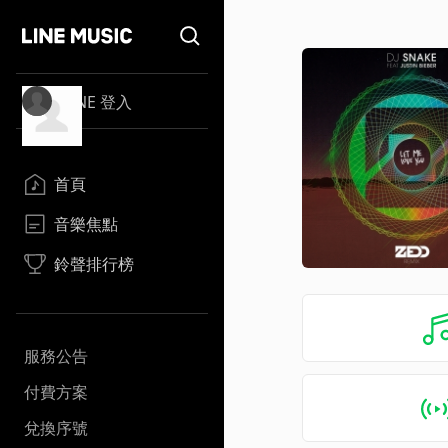
LINE 登入
首頁
音樂焦點
鈴聲排行榜
服務公告
付費方案
兌換序號