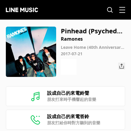
Pinhead (Psychedeli
c Mix)
Ramones
Leave Home (40th Anniversary
Deluxe Edition)
2017-07-21
設成自己的來電鈴聲
朋友打來時手機響起的音樂
設成自己的來電答鈴
朋友打給你時對方聽到的音樂