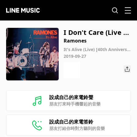
I Don't Care (Live at
Rainbow Theatre, L
Ramones
ondon, 12/31/77) [2
It's Alive (Live) [40th Anniversa
ry Deluxe Edition]
2019-09-27
019 Remaster]
設成自己的來電鈴聲
朋友打來時手機響起的音樂
設成自己的來電答鈴
朋友打給你時對方聽到的音樂