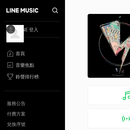
LINE 登入
首頁
音樂焦點
鈴聲排行榜
服務公告
付費方案
兌換序號