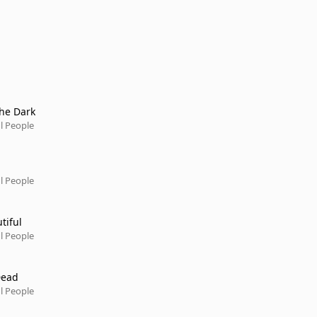
he Dark
l People
l People
utiful
l People
Dead
l People