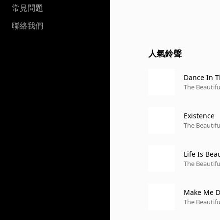
常見問題
聯絡我們
人氣鈴聲
Dance In T
The Beautifu
Existence
The Beautifu
Life Is Bea
The Beautifu
Make Me 
The Beautifu