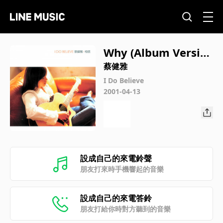
Why (Album Versio
n)
蔡健雅
I Do Believe
2001-04-13
設成自己的來電鈴聲
朋友打來時手機響起的音樂
設成自己的來電答鈴
朋友打給你時對方聽到的音樂