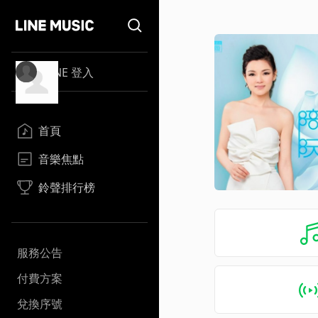
LINE 登入
首頁
音樂焦點
鈴聲排行榜
服務公告
付費方案
兌換序號