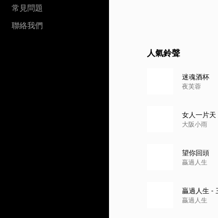
常見問題
聯絡我們
人氣鈴聲
迷魂酒杯
夜芙蓉
女人一片天
大阪小雨
望你回頭
贏過人生
贏過人生 -
贏過人生