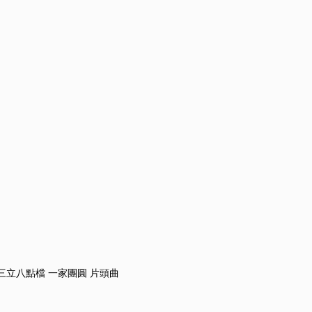
 三立八點檔 一家團圓 片頭曲