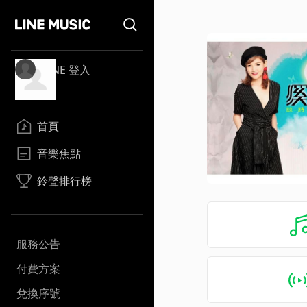
LINE 登入
首頁
音樂焦點
鈴聲排行榜
服務公告
付費方案
兌換序號