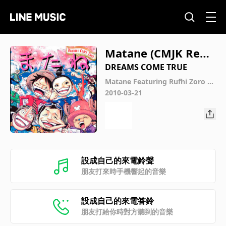
Matane (CMJK Remi
x)
DREAMS COME TRUE
Matane Featuring Rufhi Zoro N
ami Usoppu Sanji Cyoppa Robi
2010-03-21
n Furanki
設成自己的來電鈴聲
朋友打來時手機響起的音樂
設成自己的來電答鈴
朋友打給你時對方聽到的音樂