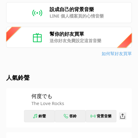
設成自己的背景音樂
LINE 個人檔案頁的心情音樂
幫你的好友買單
送你好友免費設定這首音樂
如何幫好友買單
人氣鈴聲
何度でも
The Love Rocks
鈴聲
答鈴
背景音樂