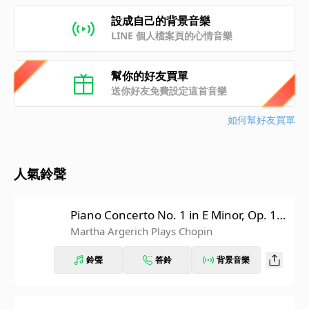
設成自己的背景音樂
LINE 個人檔案頁的心情音樂
幫你的好友買單
送你好友免費設定這首音樂
如何幫好友買單
人氣鈴聲
Piano Concerto No. 1 in E Minor, Op. 11:
III. Rondo. Vivace
Martha Argerich Plays Chopin
鈴聲
答鈴
背景音樂