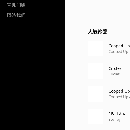
常見問題
聯絡我們
人氣鈴聲
Cooped Up
Cooped Up
Circles
Circles
Cooped Up 
Cooped Up /
I Fall Apart
Stoney