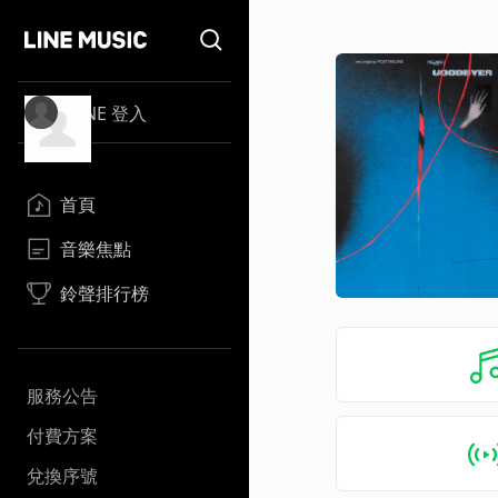
LINE 登入
首頁
音樂焦點
鈴聲排行榜
服務公告
付費方案
兌換序號