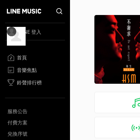
LINE 登入
首頁
音樂焦點
鈴聲排行榜
服務公告
付費方案
兌換序號