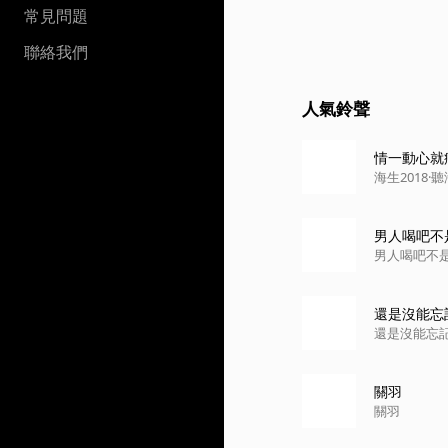
常見問題
聯絡我們
人氣鈴聲
情一動心就痛(
海生2018
男人喝吧不是
男人喝吧不
還是沒能忘
還是沒能忘
關羽
關羽