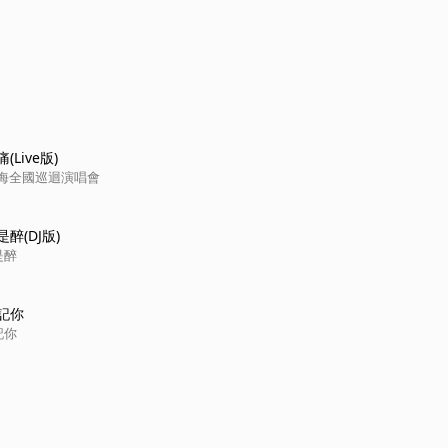
Live版)
·聽海全國巡迴演唱會
醉(DJ版)
是醉
記你
記你