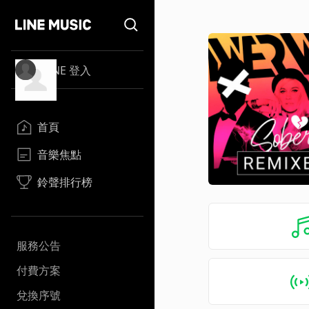
LINE 登入
首頁
音樂焦點
鈴聲排行榜
服務公告
付費方案
兌換序號