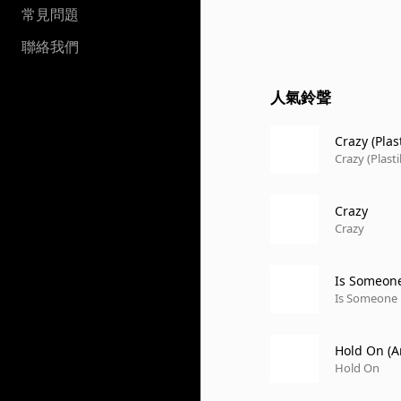
常見問題
聯絡我們
人氣鈴聲
Crazy (Plas
Crazy (Plast
Crazy
Crazy
Is Someone
Is Someone 
Hold On (
Hold On