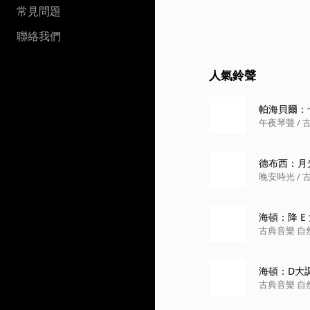
常見問題
聯絡我們
人氣鈴聲
帕海貝爾：
德布西：月光 (
海頓：降 E
ing Quartet
古典音樂 自然舒眠
海頓：D大調第
D Major Ho
古典音樂 自然舒眠