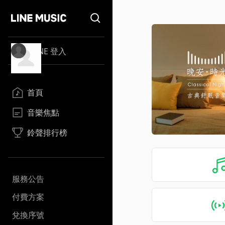
LINE 登入
首頁
音樂焦點
鈴聲排行榜
服務公告
付費方案
兌換序號