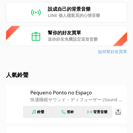
設成自己的背景音樂
LINE 個人檔案頁的心情音樂
幫你的好友買單
送你好友免費設定這首音樂
如何幫好友買單
人氣鈴聲
Pequeno Ponto no Espaço
快適睡眠サウンド・ディフューザー (Sound Di
ffuser)
鈴聲
答鈴
背景音樂