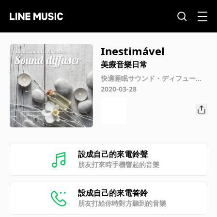
Inestimável
美療音樂日常
快適睡眠サウンド・ディフューザ
ー (Sound Diffuser)
2020-03-28
設成自己的來電鈴聲
朋友打來時手機響起的音樂
設成自己的來電答鈴
朋友打給你時對方聽到的音樂