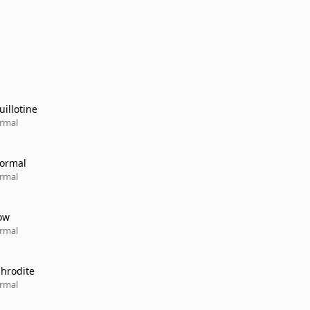
uillotine
rmal
Normal
rmal
ow
rmal
phrodite
rmal