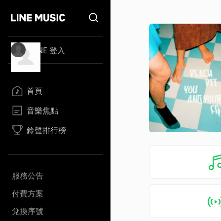
LINE 登入
首頁
音樂焦點
鈴聲排行榜
服務公告
付費方案
兌換序號