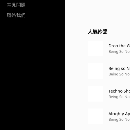
常見問題
聯絡我們
人氣鈴聲
Drop the G
Being So No
Being so 
Being So No
Techno Sh
Being So No
Alrighty A
Being So No