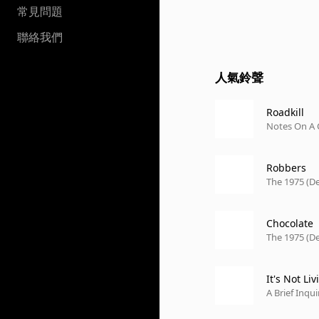
常見問題
聯絡我們
人氣鈴聲
Roadkill
Notes On A 
Robbers
The 1975 (D
Chocolate
The 1975 (D
It's Not Liv
A Brief Inqu