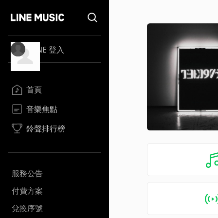
LINE 登入
首頁
音樂焦點
鈴聲排行榜
服務公告
付費方案
兌換序號