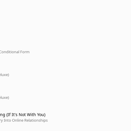
Conditional Form
eluxe)
eluxe)
ing (If It's Not With You)
iry Into Online Relationships