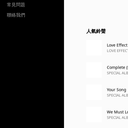
常見問題
聯絡我們
人氣鈴聲
Love Effect
LOVE EFFEC
Complete (
SPECIAL ALB
Your Song
SPECIAL ALB
We Must Lo
SPECIAL ALB