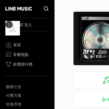
LINE 登入
首頁
音樂焦點
鈴聲排行榜
服務公告
付費方案
兌換序號