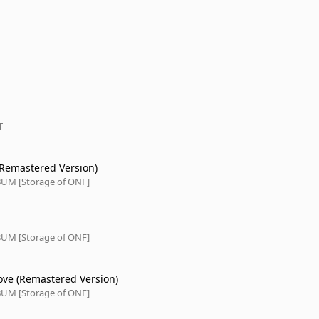
T
Remastered Version)
UM [Storage of ONF]
UM [Storage of ONF]
ve (Remastered Version)
UM [Storage of ONF]