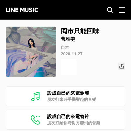
罔市只能回味
曹雅雯
自本
2020-11-27
設成自己的來電鈴聲
朋友打來時手機響起的音樂
設成自己的來電答鈴
朋友打給你時對方聽到的音樂