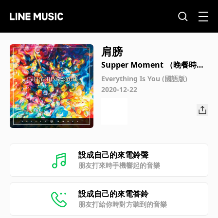
肩膀
Supper Moment （晚餐時
刻）
Everything Is You (國語版)
2020-12-22
設成自己的來電鈴聲
朋友打來時手機響起的音樂
設成自己的來電答鈴
朋友打給你時對方聽到的音樂