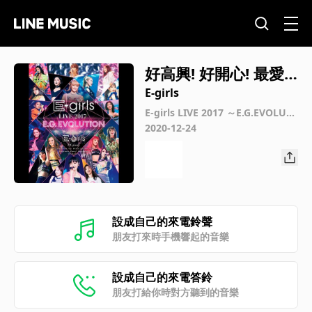
好高興! 好開心! 最愛
你了! (Live at Saitam
E-girls
a Super Arena 2017.
E-girls LIVE 2017 ～E.G.EVOLUTI
ON～ at Saitama Super Arena 2
2020-12-24
7.16)
017.7.16
設成自己的來電鈴聲
朋友打來時手機響起的音樂
設成自己的來電答鈴
朋友打給你時對方聽到的音樂