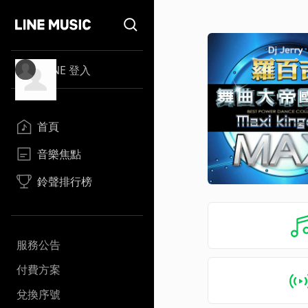
LINE 登入
首頁
音樂焦點
鈴聲排行榜
服務公告
付費方案
兌換序號