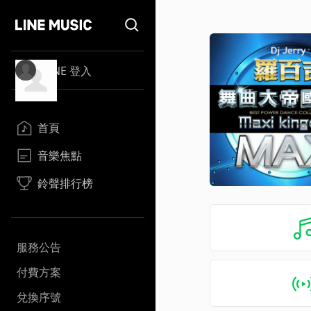
LINE 登入
首頁
音樂焦點
鈴聲排行榜
服務公告
付費方案
兌換序號