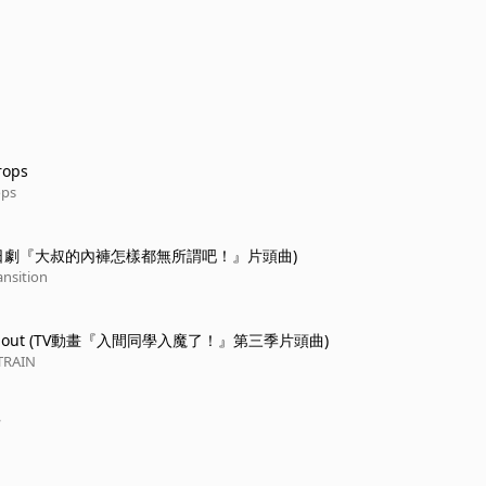
rops
ops
(日劇『大叔的內褲怎樣都無所謂吧！』片頭曲)
ansition
it out (TV動畫『入間同學入魔了！』第三季片頭曲)
TRAIN
'