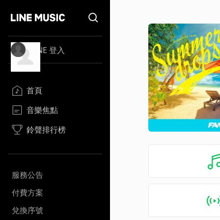
LINE 登入
首頁
音樂焦點
鈴聲排行榜
服務公告
付費方案
兌換序號