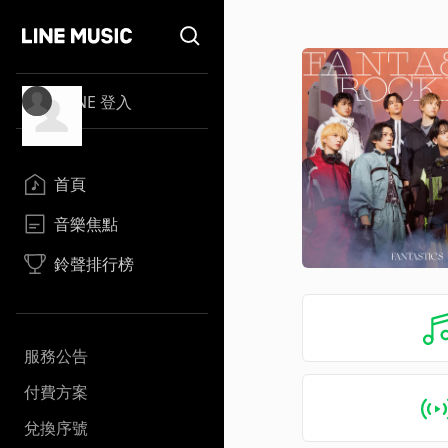
LINE 登入
首頁
音樂焦點
鈴聲排行榜
服務公告
付費方案
兌換序號