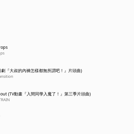
rops
ops
(日劇『大叔的內褲怎樣都無所謂吧！』片頭曲)
ansition
it out (TV動畫『入間同學入魔了！』第三季片頭曲)
TRAIN
'