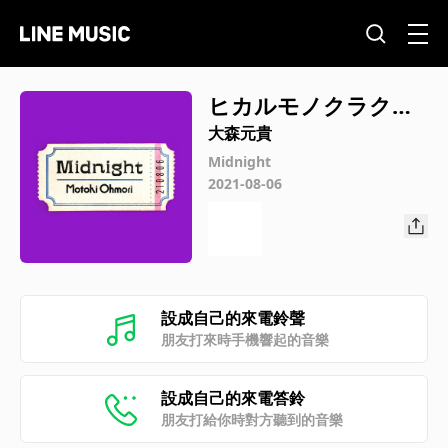
ヒカルモノクラクナ
ル
大森元貴
Midnight
2021-08-06
設成自己的來電鈴聲
朋友打來時手機響起的音樂
設成自己的來電答鈴
朋友打給你時對方聽到的音樂