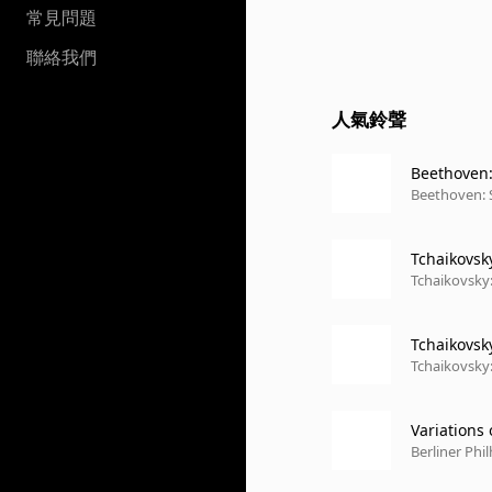
常見問題
聯絡我們
人氣鈴聲
Beethoven: 
to (Record
Beethoven: 
Tchaikovsky
Tchaikovsky:
Tchaikovsk
Tchaikovsky:
Variations
Berliner Phi