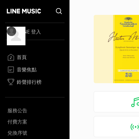
LINE 登入
首頁
音樂焦點
鈴聲排行榜
服務公告
付費方案
兌換序號