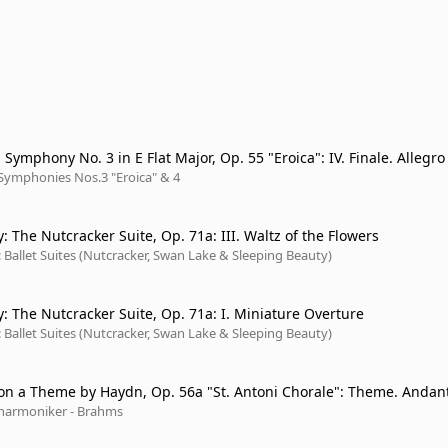
Symphony No. 3 in E Flat Major, Op. 55 "Eroica": IV. Finale. Allegro
ed 1962)
Symphonies Nos.3 "Eroica" & 4
: The Nutcracker Suite, Op. 71a: III. Waltz of the Flowers
 Ballet Suites (Nutcracker, Swan Lake & Sleeping Beauty)
y: The Nutcracker Suite, Op. 71a: I. Miniature Overture
 Ballet Suites (Nutcracker, Swan Lake & Sleeping Beauty)
 on a Theme by Haydn, Op. 56a "St. Antoni Chorale": Theme. Andan
lharmoniker - Brahms