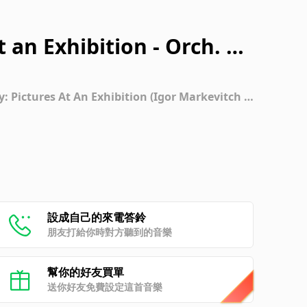
 an Exhibition - Orch. Ra
 Chickens In Their Shells
 Pictures At An Exhibition (Igor Markevitch –
 16)
設成自己的來電答鈴
朋友打給你時對方聽到的音樂
幫你的好友買單
送你好友免費設定這首音樂