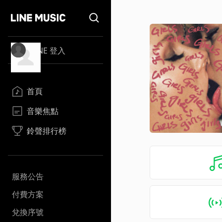
LINE 登入
首頁
音樂焦點
鈴聲排行榜
服務公告
付費方案
兌換序號