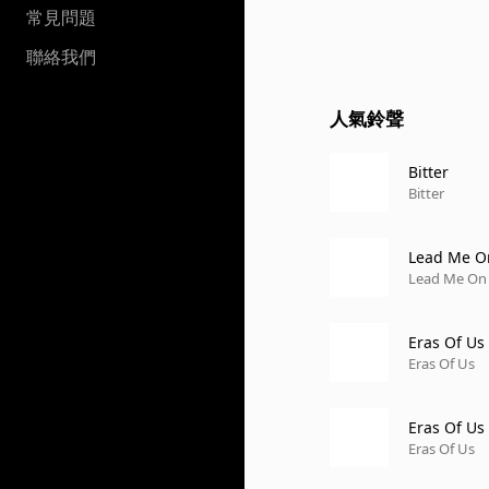
常見問題
聯絡我們
人氣鈴聲
Bitter
Bitter
Lead Me O
Lead Me On
Eras Of Us
Eras Of Us
Eras Of Us
Eras Of Us