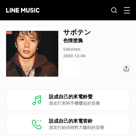
サボテン
色情塗鴉
Saboten
2000-12-06
設成自己的來電鈴聲
朋友打來時手機響起的音樂
設成自己的來電答鈴
朋友打給你時對方聽到的音樂