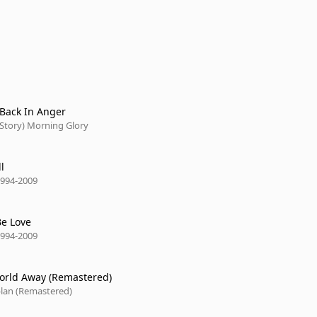
 Back In Anger
 Story) Morning Glory
l
.1994-2009
Be Love
.1994-2009
orld Away (Remastered)
lan (Remastered)