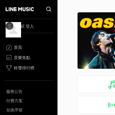
LINE 登入
首頁
音樂焦點
鈴聲排行榜
服務公告
付費方案
兌換序號