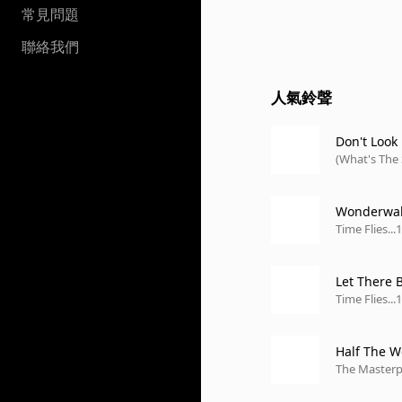
常見問題
聯絡我們
人氣鈴聲
Don't Look
(What's The
Wonderwal
Time Flies..
Let There 
Time Flies..
Half The W
The Masterp