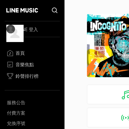
LINE 登入
首頁
音樂焦點
鈴聲排行榜
服務公告
付費方案
兌換序號