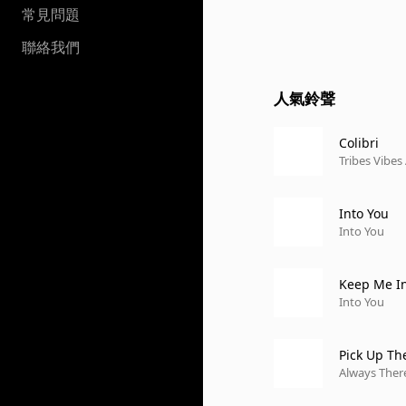
常見問題
聯絡我們
人氣鈴聲
Colibri
Tribes Vibes
Into You
Into You
Keep Me I
Into You
Pick Up The
Always There