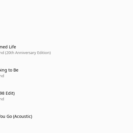
med Life
ind (20th Anniversary Edition)
oing to Be
ind
98 Edit)
ind
You Go (Acoustic)