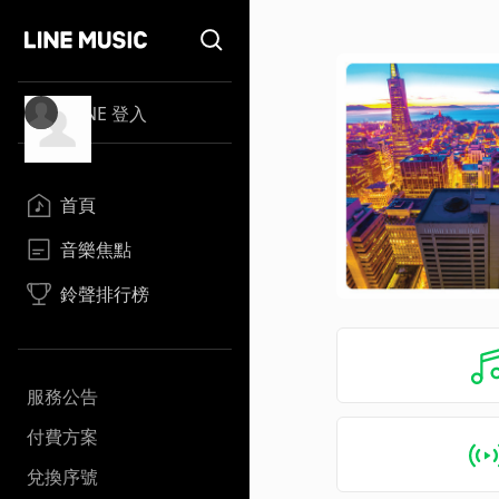
LINE 登入
首頁
音樂焦點
鈴聲排行榜
服務公告
付費方案
兌換序號