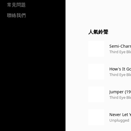
常見問題
聯絡我們
人氣鈴聲
Semi-Char
Third Eye Bl
How's It G
Third Eye Bl
Jumper (19
Third Eye Bl
Never Let 
Unplugged