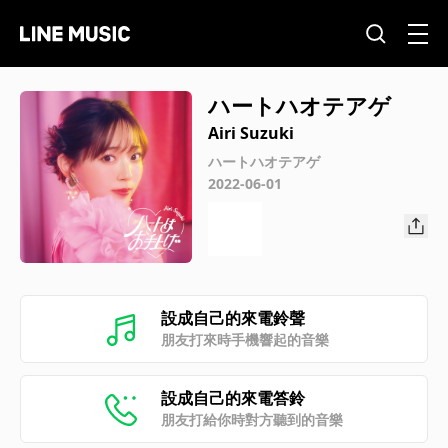
ハートハオテアゲ
Airi Suzuki
ハートハオテアゲ
2022-06-01
設成自己的來電鈴聲
朋友打來時手機響起的音樂
設成自己的來電答鈴
朋友打給你時對方聽到的音樂