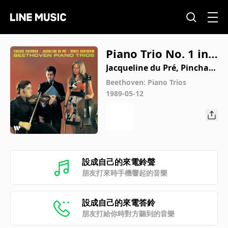
Piano Trio No. 1 in E
-Flat Major, Op. 1 N
Jacqueline du Pré, Pinchas
Zukerman, Daniel Barenbo
o. 1: III. Scherzo. All
Beethoven: Piano Trios
im
1989-05-12
egro assai - Trio
設成自己的來電鈴聲
朋友打來時手機響起的音樂
設成自己的來電答鈴
朋友打給你時對方聽到的音樂