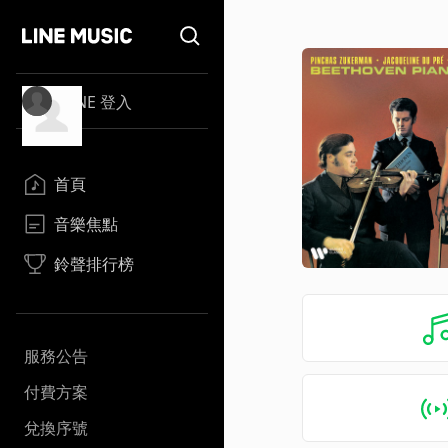
LINE 登入
首頁
音樂焦點
鈴聲排行榜
服務公告
付費方案
兌換序號