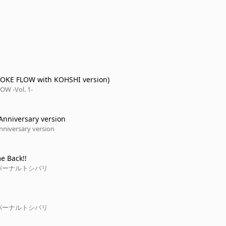
AOKE FLOW with KOHSHI version)
W -Vol. 1-
 Anniversary version
nniversary version
e Back!!
バーナルトシバリ
バーナルトシバリ