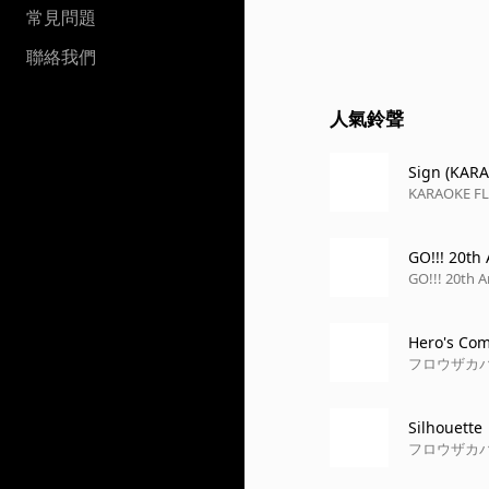
常見問題
聯絡我們
人氣鈴聲
Sign (KAR
KARAOKE FLO
GO!!! 20th
GO!!! 20th A
Hero's Com
フロウザカ
Silhouette
フロウザカ