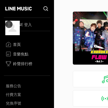
LINE 登入
首頁
音樂焦點
鈴聲排行榜
服務公告
付費方案
兌換序號