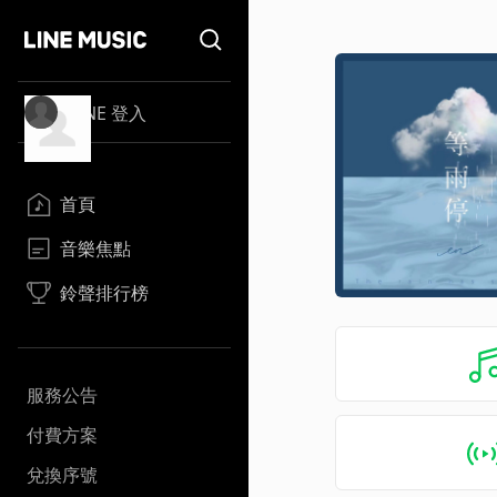
LINE 登入
首頁
音樂焦點
鈴聲排行榜
服務公告
付費方案
兌換序號