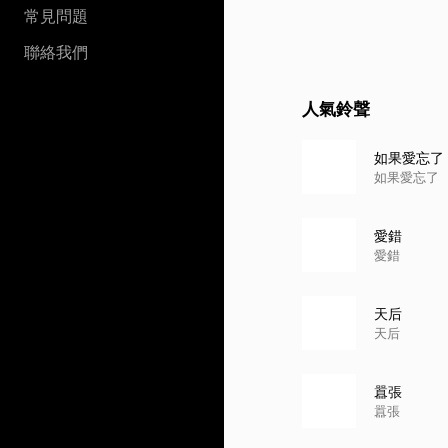
常見問題
聯絡我們
人氣鈴聲
如果愛忘了
如果愛忘了
愛錯
愛錯
天后
天后
囂張
囂張