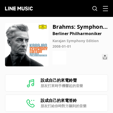
Brahms: Symphony
No. 4 in E Minor, O
Berliner Philharmoniker
p. 98: III. Allegro gi
Karajan Symphony Edition
2008-01-01
ocoso (Recorded 19
78)
設成自己的來電鈴聲
朋友打來時手機響起的音樂
設成自己的來電答鈴
朋友打給你時對方聽到的音樂