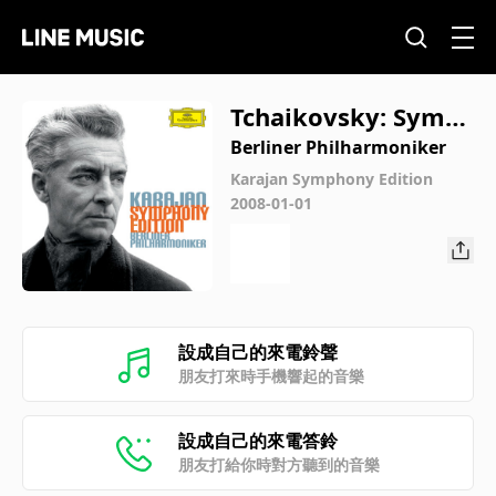
Tchaikovsky: Symp
hony No. 5 in E Min
Berliner Philharmoniker
or, Op. 64: IV. Final
Karajan Symphony Edition
2008-01-01
e. Andante maestos
o – Allegro vivace
(Recorded 1975)
設成自己的來電鈴聲
朋友打來時手機響起的音樂
設成自己的來電答鈴
朋友打給你時對方聽到的音樂