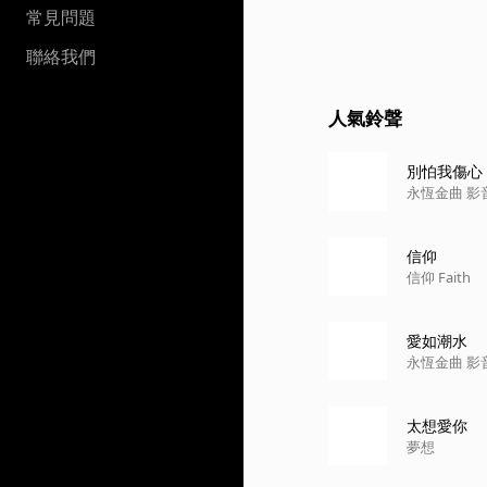
常見問題
聯絡我們
人氣鈴聲
別怕我傷心
永恆金曲 影
信仰
信仰 Faith
愛如潮水
永恆金曲 影
太想愛你
夢想