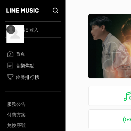
LINE 登入
首頁
音樂焦點
鈴聲排行榜
服務公告
付費方案
兌換序號