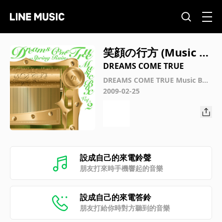
笑顔の行方 (Music B
ox Ver.)
DREAMS COME TRUE
DREAMS COME TRUE Music Box
Vol.2 - Spring Rain -
2009-02-25
設成自己的來電鈴聲
朋友打來時手機響起的音樂
設成自己的來電答鈴
朋友打給你時對方聽到的音樂