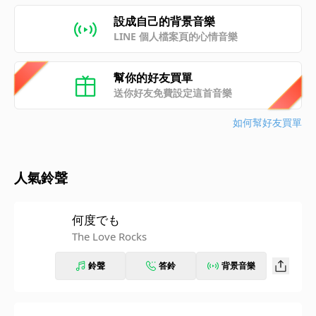
設成自己的背景音樂
LINE 個人檔案頁的心情音樂
幫你的好友買單
送你好友免費設定這首音樂
如何幫好友買單
人氣鈴聲
何度でも
The Love Rocks
鈴聲
答鈴
背景音樂