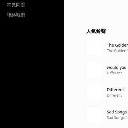
常見問題
聯絡我們
人氣鈴聲
The Golden
The Golden 
would you
Different
Different
Different
Sad Songs 
Sad Songs I