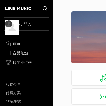
LINE 登入
首頁
音樂焦點
鈴聲排行榜
服務公告
付費方案
兌換序號