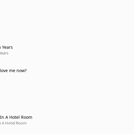
 Years
Years
 love me now?
In A Hotel Room
n A Hotel Room