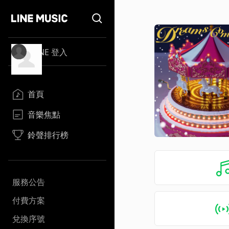
LINE 登入
首頁
音樂焦點
鈴聲排行榜
服務公告
付費方案
兌換序號