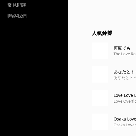
常見問題
聯絡我們
人氣鈴聲
何度でも
The Love Ro
あなたとト
あなたとト
Love Love L
Love Overfl
Osaka Love
Osaka Lover