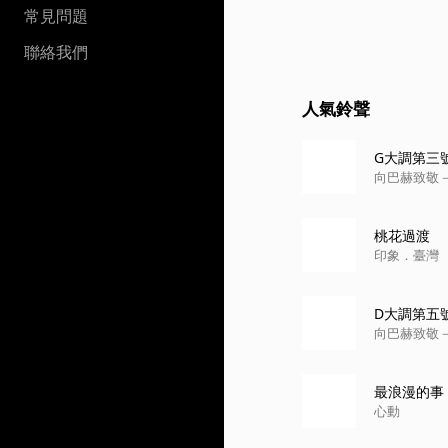
常見問題
聯絡我們
人氣鈴聲
G大調第三號
向巴赫致敬－布
桃花過渡
印象．臺灣
D大調第五號
向巴赫致敬－布
最浪漫的事
心動