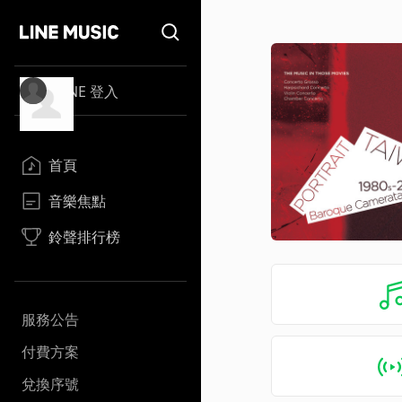
LINE 登入
首頁
音樂焦點
鈴聲排行榜
服務公告
付費方案
兌換序號